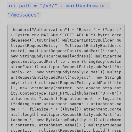
uri.path = "/v3/" + mailGunDomain +
"/messages"
 headers["Authorization"] = "Basic " + ("api :" 
+ System.env.MAILGUN_SECRET_API_KEY).bytes.enco
deBase64().toString() MultipartEntityBuilder mu
ltipartRequestEntity = MultipartEntityBuilder.c
reate() multipartRequestEntity.addPart('from', 
new StringBody(sourceEmailAddress)) multipartRe
questEntity.addPart('to', new StringBody(destin
ationEmail)) multipartRequestEntity.addPart('h:
Reply-To', new StringBody(replyToEmail)) multip
artRequestEntity.addPart('subject', new StringB
ody(title)) multipartRequestEntity.addPart('htm
l', new StringBody(content, org.apache.http.ent
ity.ContentType.TEXT_HTML.withCharset('UTF-8')) 
attachments ?.each { Map attachment -> log.info
("adding mime attachment name=" + attachment.na
me + ", fileSize=" + ((byte[]) attachment.conte
nts).length) multipartRequestEntity.addPart('at
tachment', new ByteArrayBody((byte[]) attachmen
t.contents, attachment.name))) } multipartReque
st.entity = multipartRequestEntity.build() resp