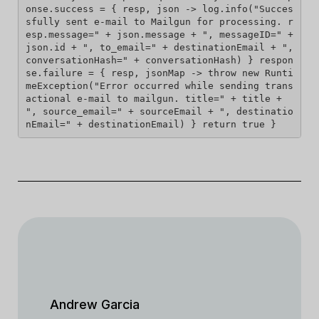
onse.success = { resp, json -> log.info("Succes
sfully sent e-mail to Mailgun for processing. r
esp.message=" + json.message + ", messageID=" + 
json.id + ", to_email=" + destinationEmail + ", 
conversationHash=" + conversationHash) } respon
se.failure = { resp, jsonMap -> throw new Runti
meException("Error occurred while sending trans
actional e-mail to mailgun. title=" + title + 
", source_email=" + sourceEmail + ", destinatio
nEmail=" + destinationEmail) } return true } 
Andrew Garcia