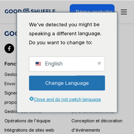
Démo gratuite
We've detected you might be
speaking a different language.
Do you want to change to:
English
Fonctions
Industries
Gestion des stocks
A/V et éclairage
Change Language
Envoi
d'événements
Signer et payer les
Décoration de ballons
Close and do not switch language
propositions
Location de casinos
Gestion des clients
DJ et divertissements
Opérations de l'équipe
Conception et décoration
Intégrations de sites web
d'événements