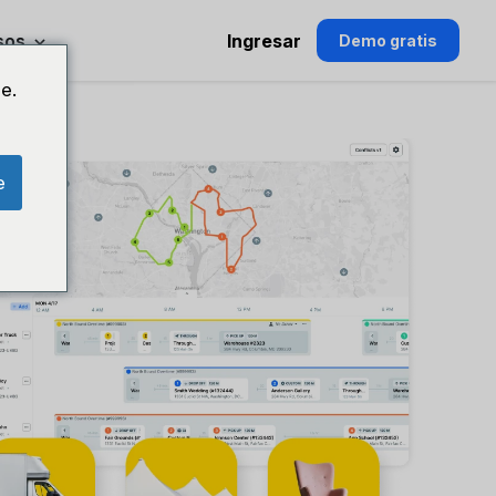
sos
Ingresar
Demo gratis
e.
e