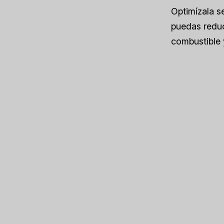
Optimízala s
puedas reduc
combustible 