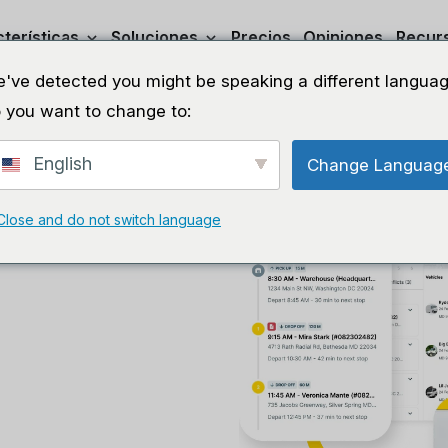
terísticas
Soluciones
Precios
Opiniones
Recur
've detected you might be speaking a different languag
 you want to change to:
English
Change Languag
 con
Close and do not switch language