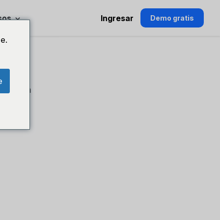
sos
Ingresar
Demo gratis
e.
e
rtir en