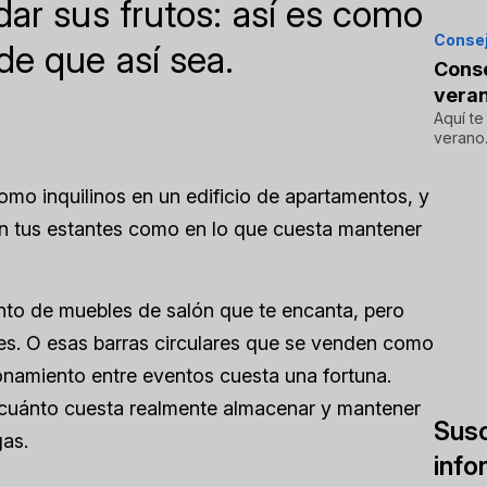
dar sus frutos: así es como
Consej
de que así sea.
Conse
vera
Aquí te
verano
como inquilinos en un edificio de apartamentos, y
en tus estantes como en lo que cuesta mantener
nto de muebles de salón que te encanta, pero
es. O esas barras circulares que se venden como
onamiento entre eventos cuesta una fortuna.
e cuánto cuesta realmente almacenar y mantener
Susc
gas.
info