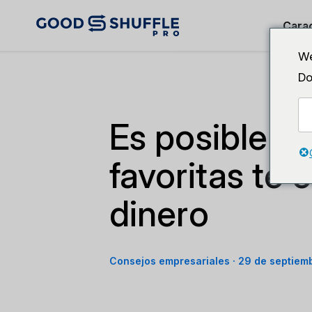
Carac
We
Do
Es posible q
favoritas te
dinero
Consejos empresariales
·
29 de septiem