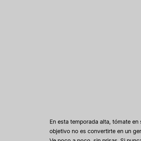
En esta temporada alta, tómate en se
objetivo no es convertirte en un ge
Ve poco a poco, sin prisas. Si nunc