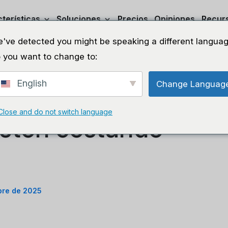
terísticas
Soluciones
Precios
Opiniones
Recur
've detected you might be speaking a different languag
 you want to change to:
English
Change Languag
ue tus prendas
Compa
Close and do not switch language
 estén costando
bre de 2025