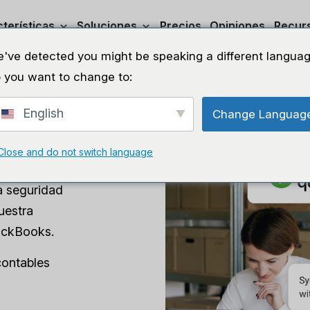
terísticas
Soluciones
Precios
Opiniones
Recur
've detected you might be speaking a different languag
 you want to change to:
English
Change Languag
ine
Close and do not switch language
a seguridad
uestra
uickBooks.
contables