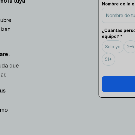
o la tuya
Nombre de la e
cubre
izan
¿Cuántas perso
equipo? *
Solo yo
2–5
are.
51+
duda que
ar.
tus
ómo