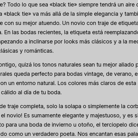
e? Todo lo que sea «black tie» siempre tendrá un aire 
a «black tie» va más allá de la simple elegancia y tamb
e con su mejor atuendo. Un novio con traje de etiquet
. En las bodas recientes, la etiqueta está reemplazando
pezando a inclinarse por looks más clásicos y a la me
lásicas y románticas.
ontigo, quizá los tonos naturales sean tu mejor aliado p
rales queda perfecto para bodas vintage, de verano, e
 con un entorno natural. Los colores más claros de est
álido al día de tu boda.
de traje completa, solo la solapa o simplemente la corb
a el novio! Es sumamente elegante y majestuoso, y es s
to para una boda de invierno u otoño, el terciopelo dic
ando como un verdadero poeta. Nos encantan esas pala