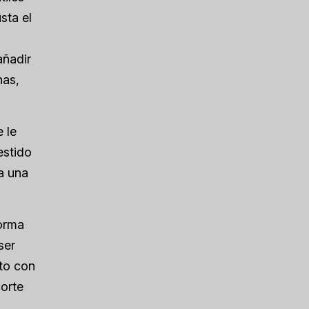
sta el
añadir
nas,
 le
estido
ra una
forma
ser
rto con
corte