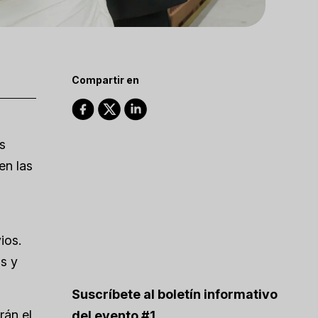
Compartir en
s
en las
ios.
s y
Suscríbete al boletín informativo
rán el
del evento #1