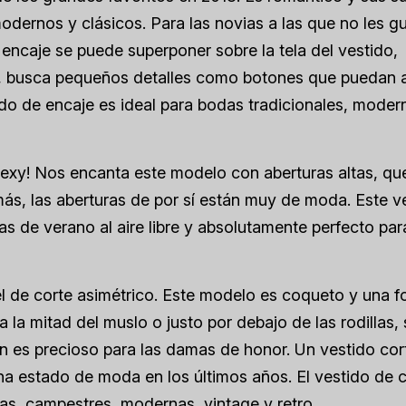
modernos y clásicos. Para las novias a las que no les gu
l encaje se puede superponer sobre la tela del vestido,
s, busca pequeños detalles como botones que puedan 
do de encaje es ideal para bodas tradicionales, moder
sexy! Nos encanta este modelo con aberturas altas, que
ás, las aberturas de por sí están muy de moda. Este v
odas de verano al aire libre y absolutamente perfecto pa
el de corte asimétrico. Este modelo es coqueto y una 
a la mitad del muslo o justo por debajo de las rodillas, 
én es precioso para las damas de honor. Un vestido co
ha estado de moda en los últimos años. El vestido de 
cas, campestres, modernas, vintage y retro.