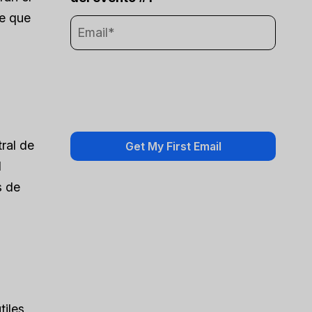
de que
ral de
l
s de
tiles