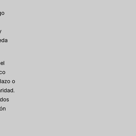
go
y
ueda
el
oco
 lazo o
ridad.
ados
ión