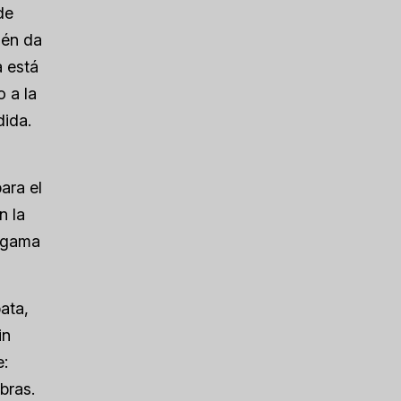
de
ién da
a está
 a la
dida.
ara el
n la
a gama
ata,
in
e:
bras.