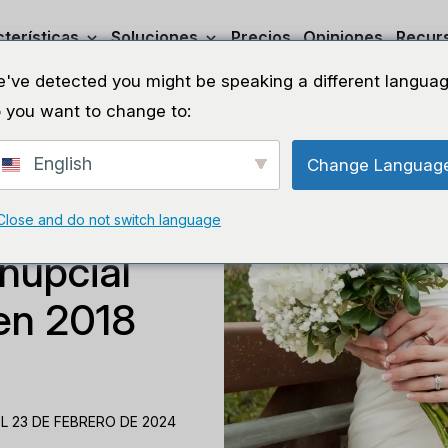
terísticas
Soluciones
Precios
Opiniones
Recur
've detected you might be speaking a different languag
 you want to change to:
English
Change Languag
Close and do not switch language
nupcial
 en 2018
L 23 DE FEBRERO DE 2024