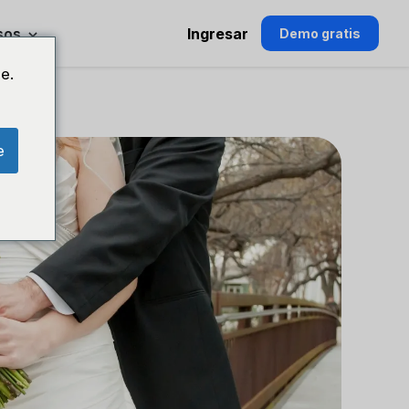
sos
Ingresar
Demo gratis
e.
e