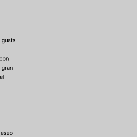
s gusta
 con
 gran
el
deseo