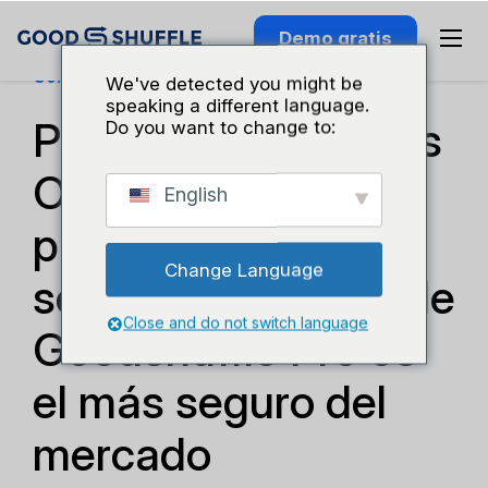
Demo gratis
Conocimiento Del Sector
We've detected you might be
speaking a different language.
Por qué QuickBooks
Do you want to change to:
Online para
English
profesionales del
Change Language
sector de eventos de
Close and do not switch language
Goodshuffle Pro es
el más seguro del
mercado