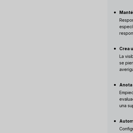
Manté
Respon
especí
respond
Crea u
La vis
se pie
averigu
Anota 
Empiec
evalua
una su
Autom
Config