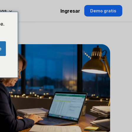
sos
Ingresar
Demo gratis
e.
e