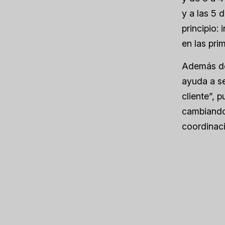
y a las 5 
principio:
en las pri
Además de 
ayuda a s
cliente”, 
cambiando
coordinaci