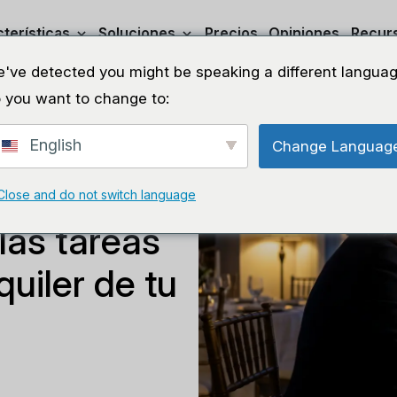
terísticas
Soluciones
Precios
Opiniones
Recur
've detected you might be speaking a different languag
 you want to change to:
English
Change Languag
a la mitad
Close and do not switch language
las tareas
quiler de tu