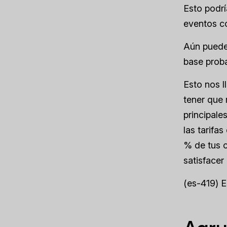
Esto podrí
eventos co
Aún puedes
base proba
Esto nos l
tener que 
principale
las tarifa
% de tus c
satisfacer 
(es-419) 