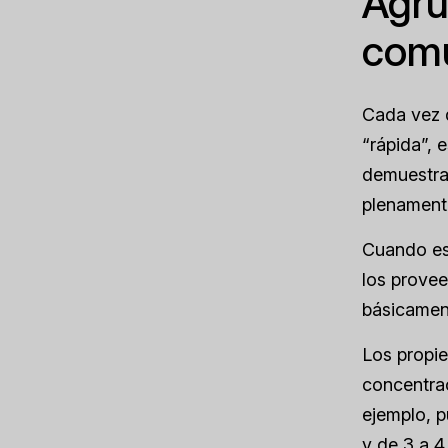
Agru
comu
Cada vez q
“rápida”, 
demuestra
plenamente
Cuando es
los provee
básicament
Los propie
concentrac
ejemplo, p
y de 3 a 4