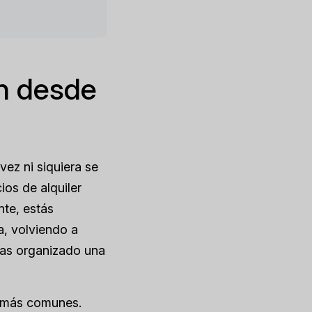
ón desde
vez ni siquiera se
ios de alquiler
nte, estás
a, volviendo a
ras organizado una
os más comunes.