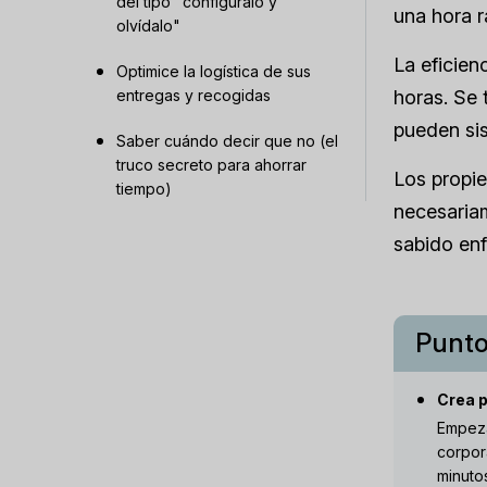
del tipo "configúralo y
una hora r
olvídalo"
La eficien
Optimice la logística de sus
entregas y recogidas
horas. Se 
pueden sis
Saber cuándo decir que no (el
truco secreto para ahorrar
Los propie
tiempo)
necesaria
sabido enf
Punto
Crea p
Empeza
corpor
minuto