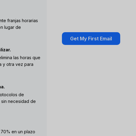
te franjas horarias
en lugar de
izar.
limina las horas que
 y otra vez para
na.
rotocolos de
 sin necesidad de
s 70% en un plazo