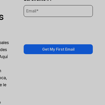
s
bales
ides
Aquí
n
oca,
e le
e