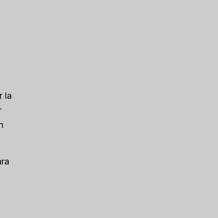
 la
r
n
ara