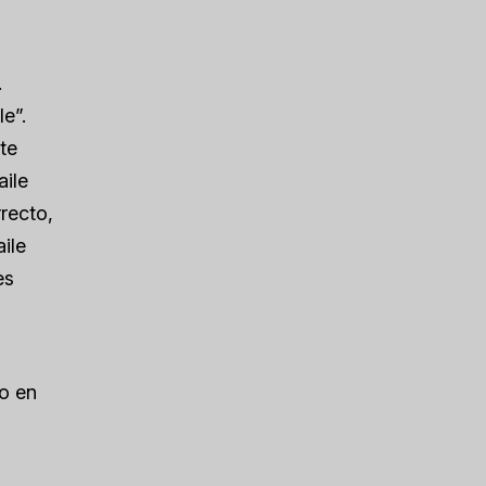
.
e”.
te
aile
rrecto,
ile
es
io en