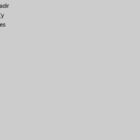
adir
(y
nes