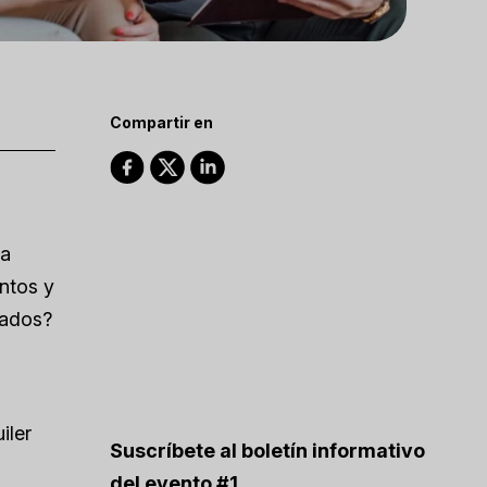
Compartir en
na
ntos y
lados?
iler
Suscríbete al boletín informativo
del evento #1