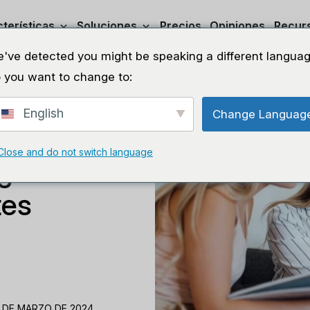
terísticas
Soluciones
Precios
Opiniones
Recur
've detected you might be speaking a different languag
 you want to change to:
English
Change Languag
Close and do not switch language
gocio de
tes
 DE MARZO DE 2024