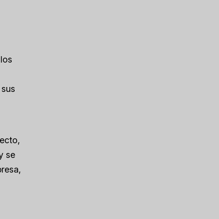
s
 los
 sus
ecto,
y se
presa,