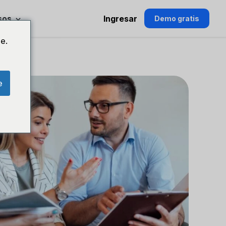
sos
Ingresar
Demo gratis
e.
e