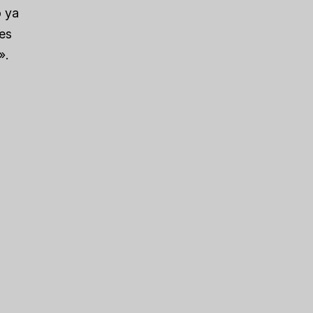
o ya
bes
».