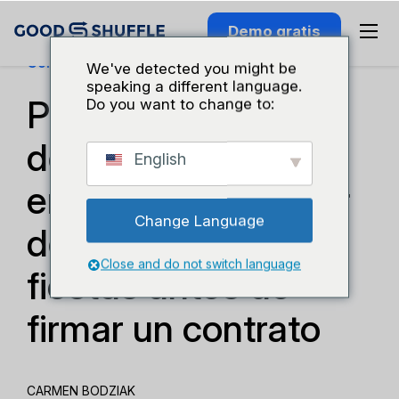
Demo gratis
Conocimiento Del Sector
We've detected you might be
speaking a different language.
Preguntas que
Do you want to change to:
debes hacer a una
English
empresa de alquiler
Change Language
de material para
Close and do not switch language
fiestas antes de
firmar un contrato
CARMEN BODZIAK