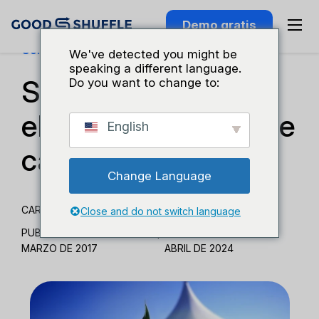
Demo gratis
Conocimiento Del Sector
We've detected you might be
speaking a different language.
Serie «Vale la pena
Do you want to change to:
el gasto»: Alquiler de
English
carpas
Change Language
CARMEN BODZIAK
Close and do not switch language
PUBLICADO EL 16 DE
|
ACTUALIZADO EL 4 DE
MARZO DE 2017
ABRIL DE 2024