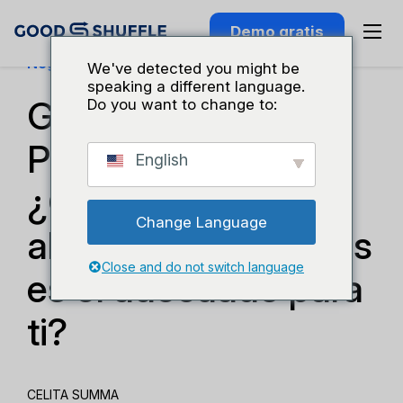
Demo gratis
Negocios Y Crecimiento
We've detected you might be
speaking a different language.
Goodshuffle Pro vs
Do you want to change to:
Point of Rental:
English
¿Qué software de
Change Language
alquiler para eventos
Close and do not switch language
es el adecuado para
ti?
CELITA SUMMA