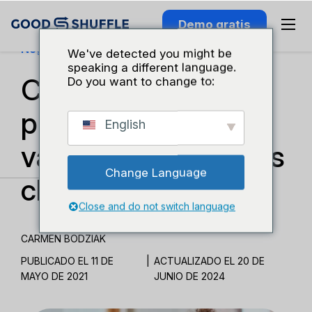
Demo gratis
Negocios Y Crecimiento
We've detected you might be
speaking a different language.
Cómo encontrar tu
Do you want to change to:
propuesta única de
English
valor y fidelizar a tus
Change Language
clientes
Close and do not switch language
CARMEN BODZIAK
PUBLICADO EL 11 DE
|
ACTUALIZADO EL 20 DE
MAYO DE 2021
JUNIO DE 2024