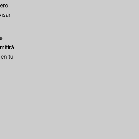
pero
isar
e
mitirá
 en tu