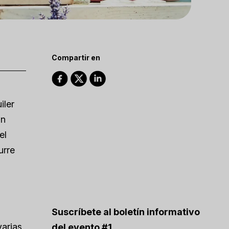
Compartir en
iler
Un
el
urre
Suscríbete al boletín informativo
varias
del evento #1