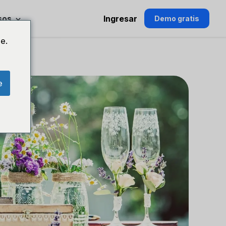
sos
Ingresar
Demo gratis
e.
e