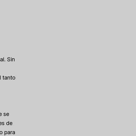
l. Sin
l tanto
e se
es de
o para