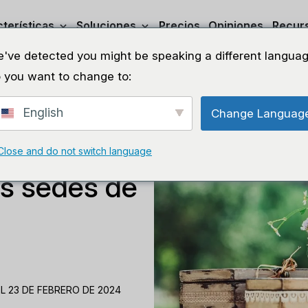
terísticas
Soluciones
Precios
Opiniones
Recur
've detected you might be speaking a different languag
 you want to change to:
English
Change Languag
Close and do not switch language
as sedes de
L 23 DE FEBRERO DE 2024