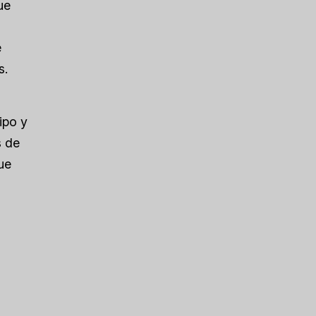
ue
e
s.
ipo y
s de
ue