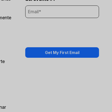
amente
rte
nar