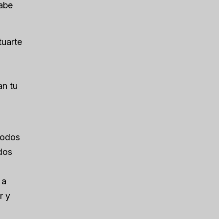
sabe
tuarte
an tu
todos
dos
 a
r y