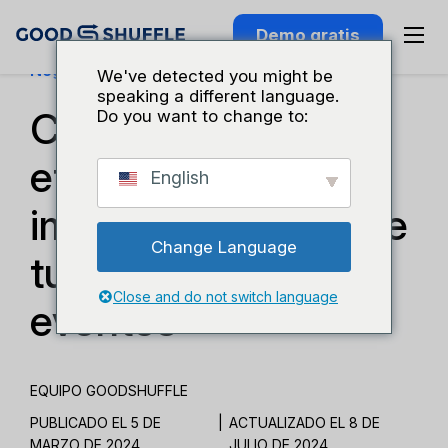
Demo gratis
Negocios Y Crecimiento
We've detected you might be
speaking a different language.
Cómo renovar
Do you want to change to:
eficazmente la
English
imagen de marca de
Change Language
tu empresa de
Close and do not switch language
eventos
EQUIPO GOODSHUFFLE
PUBLICADO EL 5 DE
|
ACTUALIZADO EL 8 DE
MARZO DE 2024
JULIO DE 2024