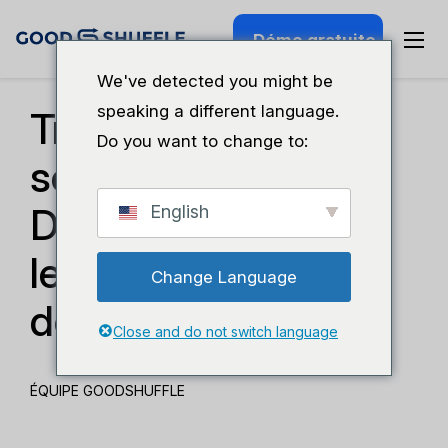
Démo gratuite
Séminaire Web Passé
We've detected you might be
speaking a different language.
Trucs, astuces et
Do you want to change to:
solutions totales :
Des frayeurs pour
English
les professionnels
Change Language
de l'événementiel
Close and do not switch language
ÉQUIPE GOODSHUFFLE