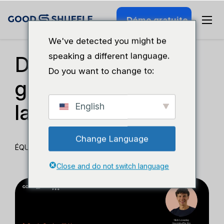
Démo gratuite
Séminaire Web Passé
We've detected you might be
speaking a different language.
De l'installation à la
Do you want to change to:
grève : Histoires de
la tente
English
Change Language
ÉQUIPE GOODSHUFFLE
Close and do not switch language