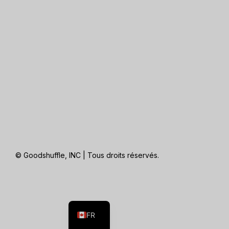
© Goodshuffle, INC | Tous droits réservés.
ES
EN
FR