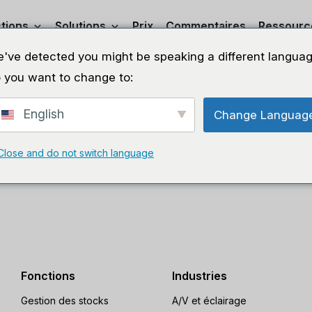
tions
Solutions
Prix
Commentaires
Ressourc
've detected you might be speaking a different languag
 you want to change to:
Votre panier
English
Change Languag
Close and do not switch language
Fonctions
Industries
Gestion des stocks
A/V et éclairage