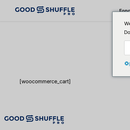
Fonc
We
Do
[woocommerce_cart]