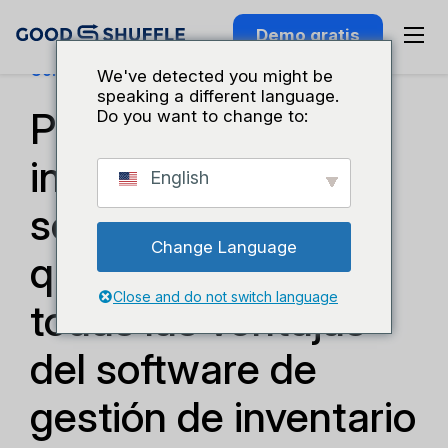
Demo gratis
Conocimiento Del Sector
We've detected you might be
speaking a different language.
Por qué el software
Do you want to change to:
instalado en
English
servidores ha
Change Language
quedado obsoleto:
Close and do not switch language
todas las ventajas
del software de
gestión de inventario