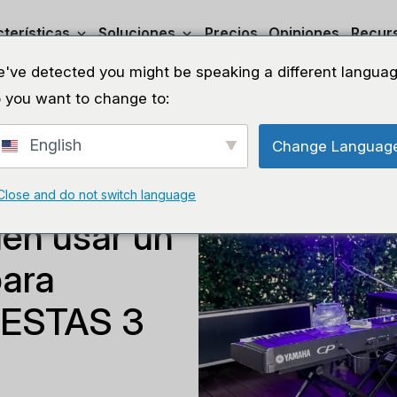
terísticas
Soluciones
Precios
Opiniones
Recur
've detected you might be speaking a different languag
 you want to change to:
English
Change Languag
iovisuales
Close and do not switch language
en usar un
para
 ESTAS 3