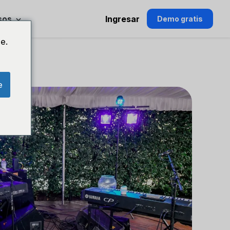
sos
Ingresar
Demo gratis
e.
e