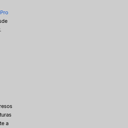
 Pro
esde
.
gresos
turas
te a