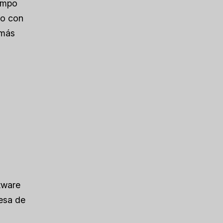
iempo
ro con
 más
tware
resa de