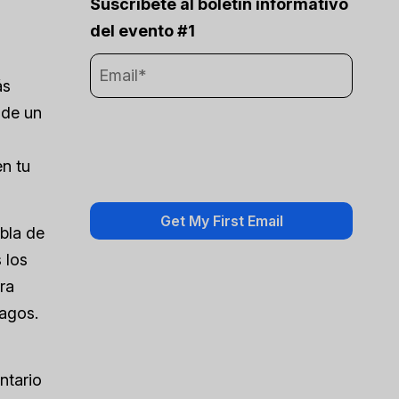
Suscríbete al boletín informativo
del evento #1
ás
 de un
en tu
bla de
 los
ra
agos.
ntario