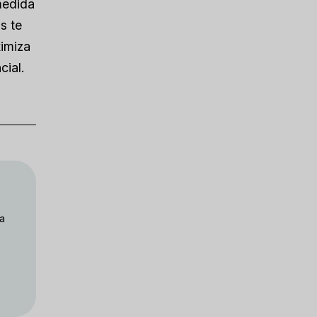
medida
s te
ximiza
cial.
 a