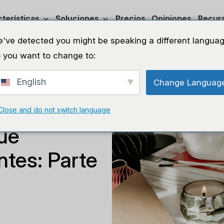
terísticas
Soluciones
Precios
Opiniones
Recur
've detected you might be speaking a different languag
 you want to change to:
English
Change Languag
para
Close and do not switch language
ue
tes: Parte