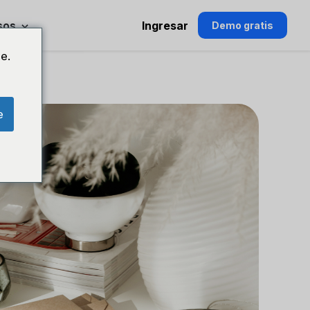
sos
Ingresar
Demo gratis
e.
e