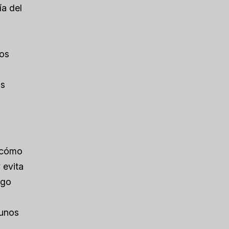
ía del
los
ás
r cómo
 evita
lgo
 unos