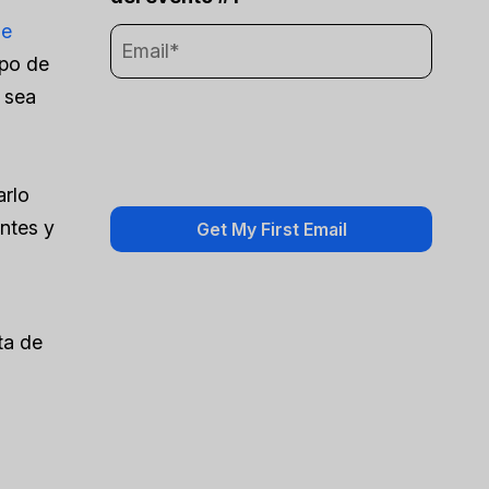
ue
ipo de
 sea
arlo
entes y
ta de