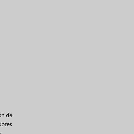
ón de
dores
e