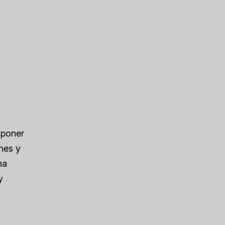
sponer
nes y
na
y