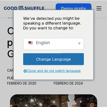
Demo gratis
Conocimiento Del Sector
We've detected you might be
speaking a different language.
Capitol Romance
Do you want to change to:
presenta a
English
Goodshuffle
Change Language
CARMEN BODZIAK
Close and do not switch language
PUBLICADO EL 19 DE
|
ACTUALIZADO EL 23 DE
FEBRERO DE 2020
FEBRERO DE 2024