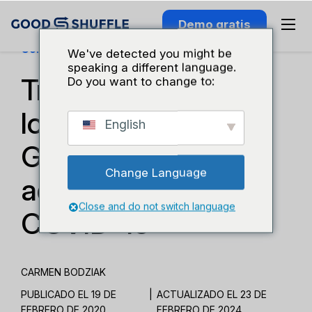
Demo gratis
Conocimiento Del Sector
We've detected you might be
speaking a different language.
Tres formas en que
Do you want to change to:
los clientes de
English
Goodshuffle están
Change Language
adaptándose a la
Close and do not switch language
COVID-19
CARMEN BODZIAK
PUBLICADO EL 19 DE
|
ACTUALIZADO EL 23 DE
FEBRERO DE 2020
FEBRERO DE 2024