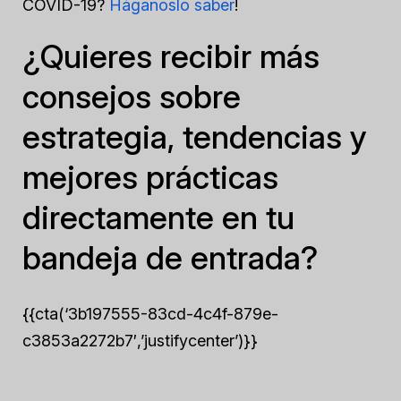
COVID-19?
Háganoslo saber
!
¿Quieres recibir más
consejos sobre
estrategia, tendencias y
mejores prácticas
directamente en tu
bandeja de entrada?
{{cta(‘3b197555-83cd-4c4f-879e-
c3853a2272b7′,’justifycenter’)}}