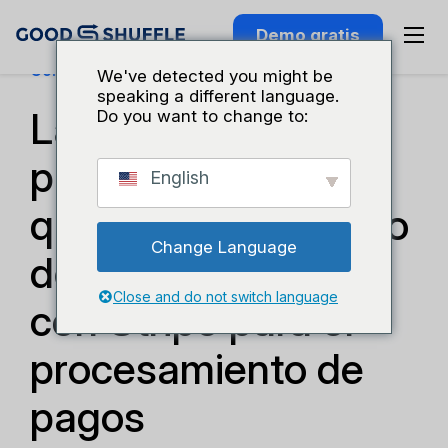
Demo gratis
Consejos Tecnológicos
We've detected you might be
speaking a different language.
Las 6 razones
Do you want to change to:
principales por las
English
que Goodshuffle Pro
Change Language
decidió asociarse
Close and do not switch language
con Stripe para el
procesamiento de
pagos