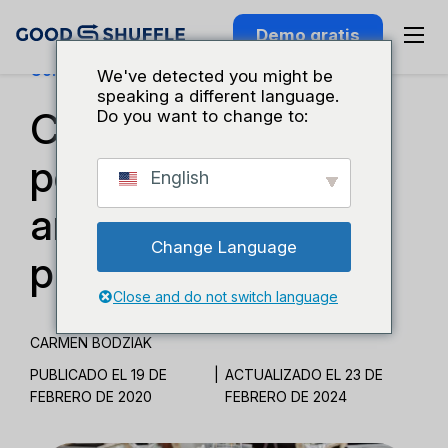
Demo gratis
Conocimiento Del Sector
We've detected you might be
speaking a different language.
Consejos para
Do you want to change to:
personalizar los
English
artículos de alquiler
Change Language
para bodas
Close and do not switch language
CARMEN BODZIAK
PUBLICADO EL 19 DE
|
ACTUALIZADO EL 23 DE
FEBRERO DE 2020
FEBRERO DE 2024