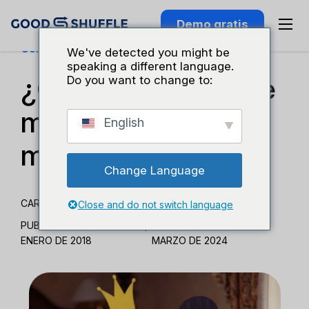
Demo gratis
Conocimiento Del Sector
We've detected you might be
speaking a different language.
¿Cómo consigo que
Do you want to change to:
mi boda sea
English
memorable?
Change Language
CARMEN BODZIAK
Close and do not switch language
PUBLICADO EL 3 DE
|
ACTUALIZADO EL 27 DE
ENERO DE 2018
MARZO DE 2024