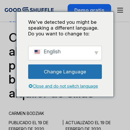
Demo gratis
Conocimiento Del Sector
We've detected you might be
speaking a different language.
Consejos para el
Do you want to change to:
alquiler de material
English
para eventos: Lo
Change Language
básico sobre el
Close and do not switch language
alquiler de sillas
CARMEN BODZIAK
PUBLICADO EL 19 DE
|
ACTUALIZADO EL 19 DE
FEBRERO DE 2020
FEBRERO DE 2020