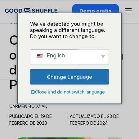
Demo gratis
Conocimiento Del Sector
We've detected you might be
speaking a different language.
Cómo empezar a
Do you want to change to:
organizar una fiesta
English
del Día de San
Change Language
Patricio
Close and do not switch language
CARMEN BODZIAK
PUBLICADO EL 19 DE
|
ACTUALIZADO EL 23 DE
FEBRERO DE 2020
FEBRERO DE 2024