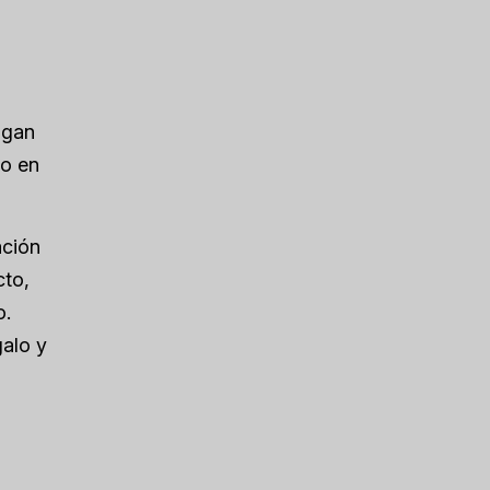
ngan
to en
ación
cto,
o.
galo y