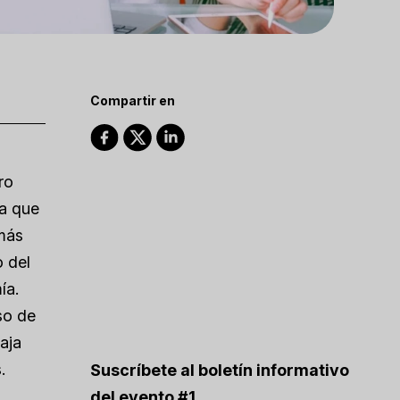
Compartir en
ro
za que
 más
o del
ía.
so de
aja
.
Suscríbete al boletín informativo
del evento #1