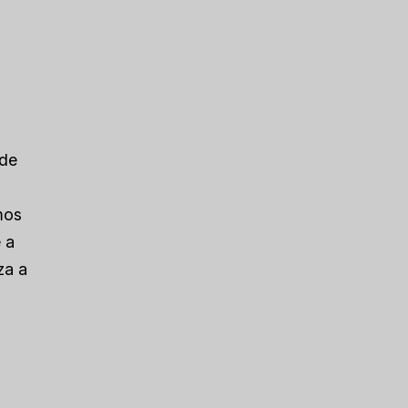
 de
mos
 a
za a