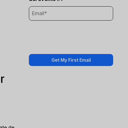
r
rate de