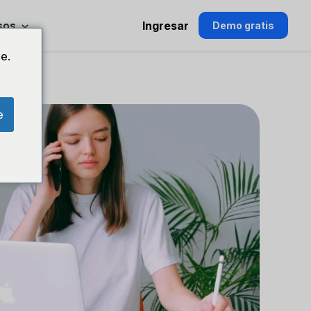
sos
Ingresar
Demo gratis
e.
e