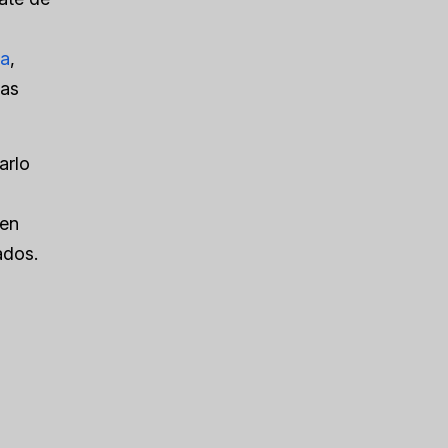
sa
,
las
arlo
 en
ados.