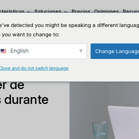
terísticas
Soluciones
Precios
Opiniones
Recur
've detected you might be speaking a different languag
 you want to change to:
English
Change Languag
 de caja de
Close and do not switch language
er de
s durante