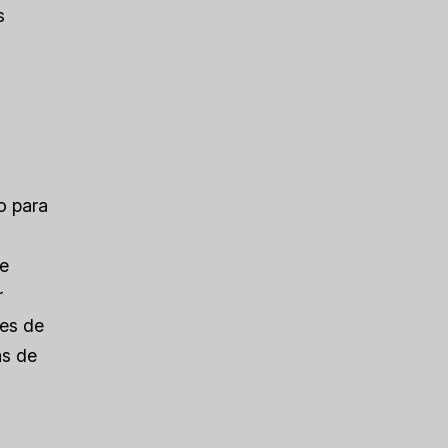
s
o para
de
r
des de
ás de