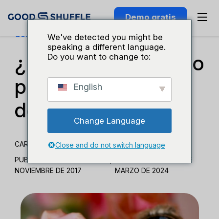
Demo gratis
Conocimiento Del Sector
We've detected you might be
speaking a different language.
¿Hacerlo yo mismo o
Do you want to change to:
pagar por ello el día
English
de mi boda?
Change Language
CARMEN BODZIAK
Close and do not switch language
PUBLICADO EL 27 DE
|
ACTUALIZADO EL 27 DE
NOVIEMBRE DE 2017
MARZO DE 2024