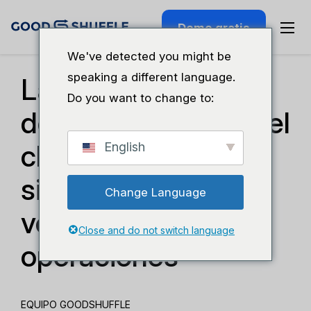
Demo gratis
Seminario Web Anterior
We've detected you might be
speaking a different language.
La pesadilla antes
Do you want to change to:
de la satisfacción del
cliente:
English
sincronización de
Change Language
ventas y
Close and do not switch language
operaciones
EQUIPO GOODSHUFFLE