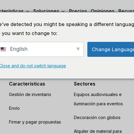
terísticas
Soluciones
Precios
Opiniones
Recur
've detected you might be speaking a different languag
 you want to change to:
Página de destino
English
Change Languag
Close and do not switch language
Características
Sectores
Gestión de inventario
Equipos audiovisuales e
iluminación para eventos
Envío
Decoración con globos
Firmar y pagar propuestas
Alquiler de material para