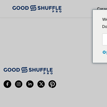
Carac
We
Do