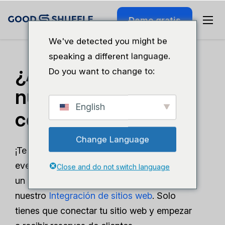
Demo gratis
We've detected you might be
speaking a different language.
¿Aún no tienes
Do you want to change to:
nuestra integración
English
con el sitio web?
Change Language
¡Te lo estás perdiendo! Las empresas de
eventos como la tuya han experimentado
Close and do not switch language
un crecimiento impresionante gracias a
nuestro
Integración de sitios web
. Solo
tienes que conectar tu sitio web y empezar