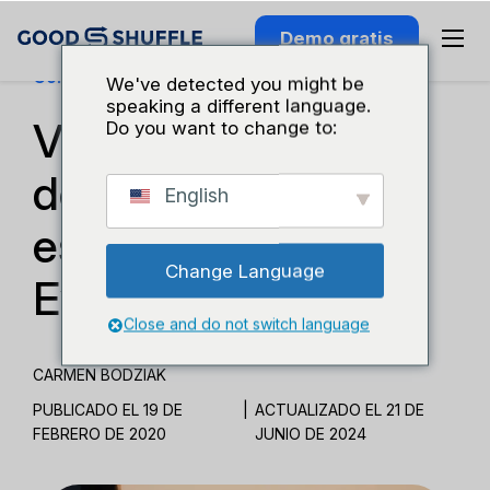
Demo gratis
Conocimiento Del Sector
We've detected you might be
speaking a different language.
Ventajas y
Do you want to change to:
desventajas del
English
estilo de vida de
Change Language
Event Pro
Close and do not switch language
CARMEN BODZIAK
PUBLICADO EL 19 DE
|
ACTUALIZADO EL 21 DE
FEBRERO DE 2020
JUNIO DE 2024