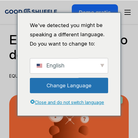
Demo gratis
Seminario Web Anterior
We've detected you might be
speaking a different language.
El misterio del objeto
Do you want to change to:
desaparecido
English
EQUIPO GOODSHUFFLE
Change Language
Close and do not switch language