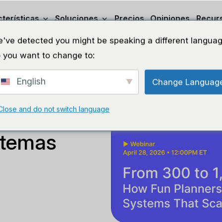
terísticas
Soluciones
Precios
Opiniones
Recur
've detected you might be speaking a different languag
 you want to change to:
English
Change Languag
Close and do not switch language
os: cómo
stemas