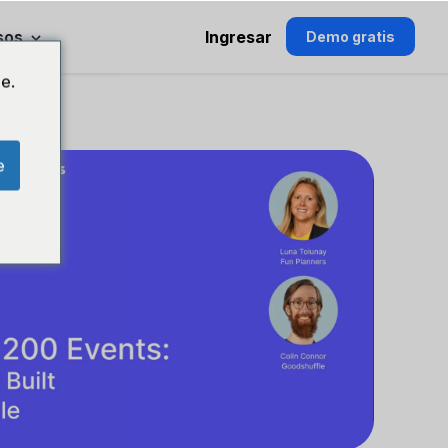
sos
Ingresar
Demo gratis
e.
e