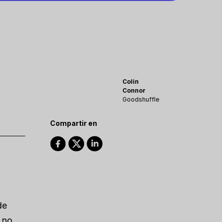
Colin
Connor
Goodshuffle
Compartir en
de
 no