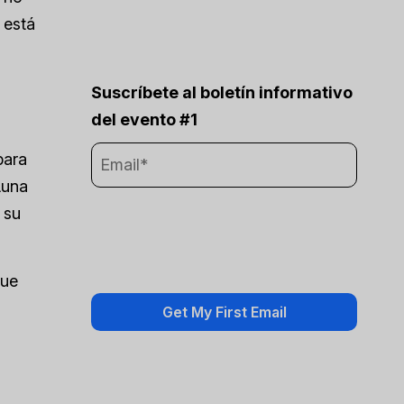
 está
Suscríbete al boletín informativo
del evento #1
para
Luna
 su
que