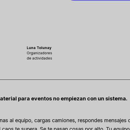
Luna Tolunay
Organizadores
de actividades
aterial para eventos no empiezan con un sistema.
onas al equipo, cargas camiones, respondes mensajes 
 caos te supera. Se te pasan cosas por alto. Tu equipo