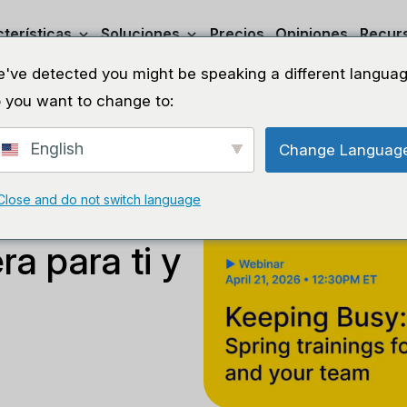
terísticas
Soluciones
Precios
Opiniones
Recur
've detected you might be speaking a different languag
 you want to change to:
English
Change Languag
Close and do not switch language
sos de
a para ti y