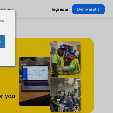
sos
Ingresar
Demo gratis
e.
e