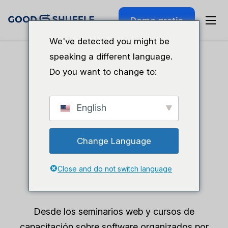
Demo gratis
We've detected you might be
speaking a different language.
Do you want to change to:
Emocionantes
eventos en vivo
English
diseñados para
Change Language
profesionales del
Close and do not switch language
sector
Desde los seminarios web y cursos de
capacitación sobre software organizados por