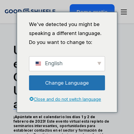
Demo gratis
We've detected you might be
speaking a different language.
Do you want to change to:
Únete a nosotros
en nuestra
English
Cumbre de
Change Language
Usuarios virtual
anual
Close and do not switch language
¡Apúntate en el calendario los días 1 y 2 de
febrero de 2023!
Este evento virtual está repleto de
seminarios interesantes, oportunidades para
establecer contactos en el sector y formación de