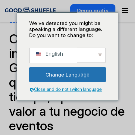
Demo gratis
Consejos Tecnológicos
We've detected you might be
speaking a different language.
Cómo estas
Do you want to change to:
integraciones de
English
Goodshuffle Pro,
Change Language
que te ahorran
Close and do not switch language
tiempo, aportan
valor a tu negocio de
eventos