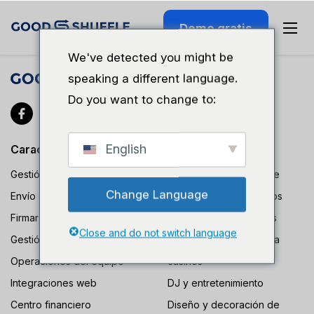
Demo gratis
We've detected you might be
speaking a different language.
Do you want to change to:
English
Características
Sectores
Gestión de inventario
Equipos audiovisuales e
Change Language
Envío
iluminación para eventos
Firmar y pagar propuestas
Decoración con globos
Close and do not switch language
Gestión de clientes
Alquiler de material para
Operaciones del equipo
casinos
Integraciones web
DJ y entretenimiento
Centro financiero
Diseño y decoración de