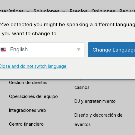
terísticas
Soluciones
Precios
Opiniones
Recur
've detected you might be speaking a different languag
Características
Sectores
 you want to change to:
Gestión de inventario
Equipos audiovisuales e
English
Change Languag
iluminación para eventos
Envío
Decoración con globos
Close and do not switch language
Firmar y pagar propuestas
Alquiler de material para
Gestión de clientes
casinos
Operaciones del equipo
DJ y entretenimiento
Integraciones web
Diseño y decoración de
Centro financiero
eventos