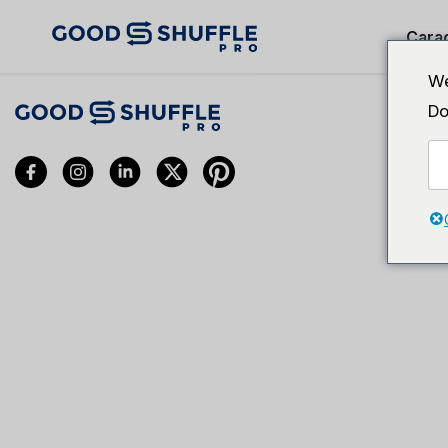
Carac
We
Do