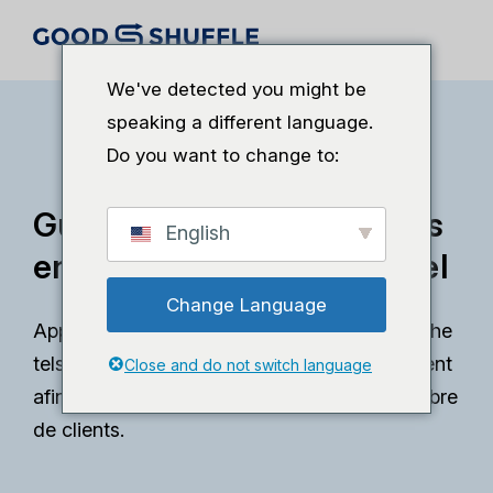
We've detected you might be
speaking a different language.
Do you want to change to:
Guide ultime : SEO pour les
English
entreprises d'événementiel
Change Language
Apprenez à maîtriser les moteurs de recherche
tels que Google et améliorez votre classement
Close and do not switch language
afin d'être découvert par un plus grand nombre
de clients.