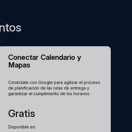
1 TP4T7 por usuario al mes
ntos
1 TP4T79 al mes adicional
1 TP4T39/mes adicional
Conectar Calendario y
Mapas
$250/lector de tarjetas
Conéctate con Google para agilizar el proceso
de planificación de las rutas de entrega y
garantizar el cumplimiento de los horarios.
Gratis
Disponible en: