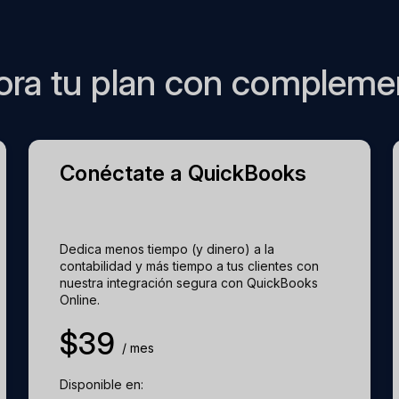
vas automáticas,
ora tu plan con compleme
1 TP4T89/mes adicional
PDF (correo
1 TP4T49/mes adicional
Conéctate a QuickBooks
amente)
ⓘ
Dedica menos tiempo (y dinero) a la
contabilidad y más tiempo a tus clientes con
imamente)
ⓘ
nuestra integración segura con QuickBooks
Online.
mente)
ⓘ
$
39
/ mes
Disponible en: