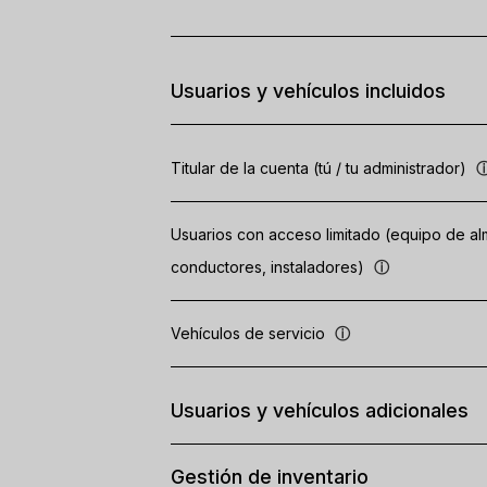
Usuarios y vehículos incluidos
Titular de la cuenta (tú / tu administrador)
Usuarios con acceso limitado (equipo de a
conductores, instaladores)
ⓘ
Vehículos de servicio
ⓘ
Usuarios y vehículos adicionales
Gestión de inventario
Usuarios con acceso completo (personal de 