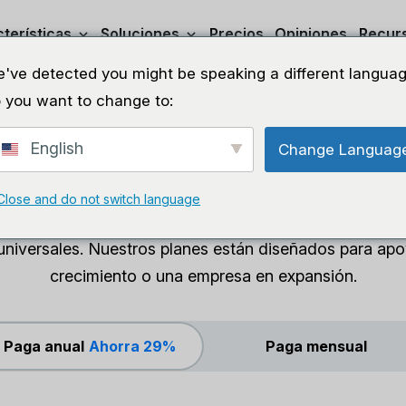
terísticas
Soluciones
Precios
Opiniones
Recur
've detected you might be speaking a different languag
 you want to change to:
que mejor se adapte 
English
Change Languag
alquiler
Close and do not switch language
universales. Nuestros planes están diseñados para apoy
crecimiento o una empresa en expansión.
Paga anual
Ahorra 29%
Paga mensual