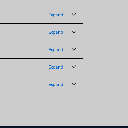
Expand
1 TP4T19 al mes por puesto
Expand
1 TP por mes
Expand
Expand
1 TP4T39/mes/capacidad
Expand