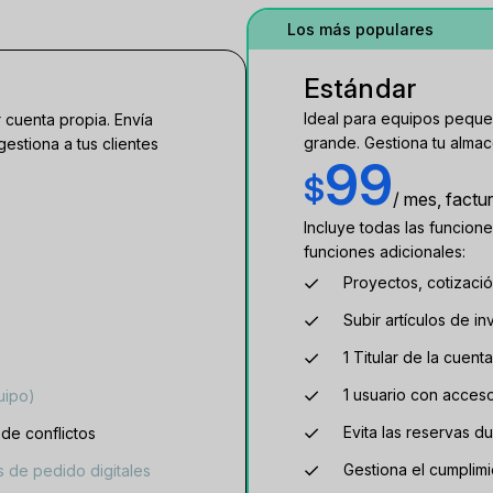
Los más populares
Estándar
Ideal para equipos pequ
 cuenta propia. Envía
grande. Gestiona tu almacé
gestiona a tus clientes
99
$
/ mes, factu
Incluye todas las funcione
funciones adicionales:
Proyectos, cotizació
Subir artículos de inv
1 Titular de la cuent
1 usuario con acces
uipo)
Evita las reservas d
 de conflictos
Gestiona el cumplim
 de pedido digitales