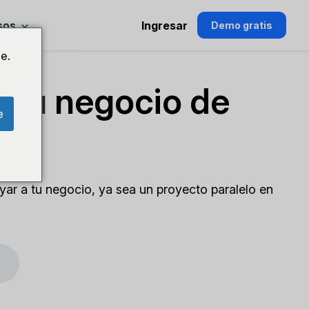
sos
Ingresar
Demo gratis
e.
a tu negocio de
e
ar a tu negocio, ya sea un proyecto paralelo en