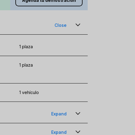
Agenda tu demostración
Close
1 plaza
1 plaza
1 vehículo
Expand
1 TP por mes por usuario
Expand