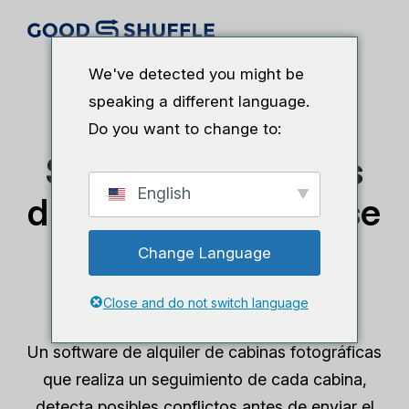
We've detected you might be
speaking a different language.
Do you want to change to:
Software de alquiler de cabinas fotográficas
Siempre hay plazas
English
disponibles, nunca se
producen reservas
Change Language
dobles.
Close and do not switch language
Un software de alquiler de cabinas fotográficas
que realiza un seguimiento de cada cabina,
detecta posibles conflictos antes de enviar el