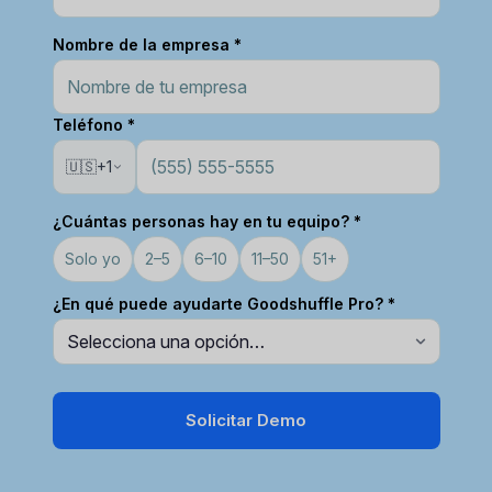
Nombre de la empresa *
Teléfono *
🇺🇸
+1
¿Cuántas personas hay en tu equipo? *
Solo yo
2–5
6–10
11–50
51+
¿En qué puede ayudarte Goodshuffle Pro? *
Solicitar Demo