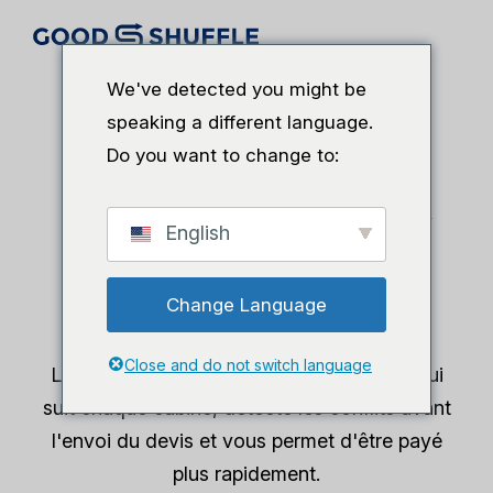
We've detected you might be
speaking a different language.
Do you want to change to:
Logiciel de location de cabines photos
Réservation solide,
English
jamais de double
réservation.
Change Language
Close and do not switch language
Le logiciel de location de cabines photo qui
suit chaque cabine, détecte les conflits avant
l'envoi du devis et vous permet d'être payé
plus rapidement.