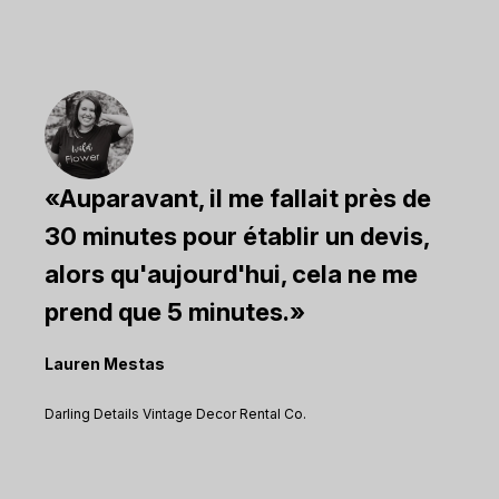
allait près de
J'ai été enthousiasmée
lir un devis,
rapidité avec laquelle m
, cela ne me
m'ont payée !
.
Steven Booth
All American Event Rentals
 Co.