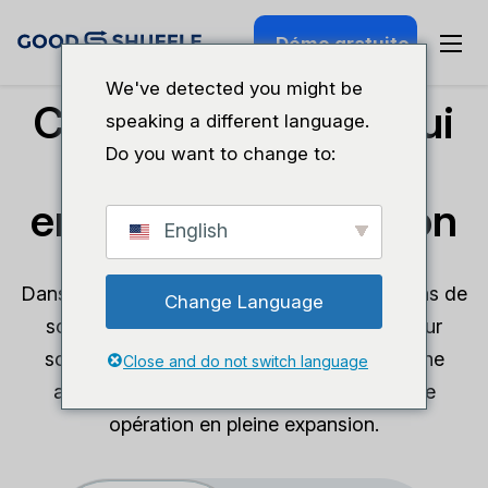
Démo gratuite
We've detected you might be
Choisissez le plan qui
speaking a different language.
Do you want to change to:
convient à votre
entreprise de location
English
Dans le domaine de l'événementiel, il n'y a pas de
Change Language
solution unique. Nos plans sont conçus pour
soutenir votre entreprise, qu'il s'agisse d'une
Close and do not switch language
activité secondaire en plein essor ou d'une
opération en pleine expansion.