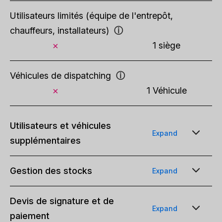
Utilisateurs limités (équipe de l'entrepôt,
chauffeurs, installateurs)
ⓘ
1 siège
Véhicules de dispatching
ⓘ
1 Véhicule
Utilisateurs et véhicules
Expand
supplémentaires
Utilisateurs complets (personnel de bureau,
Gestion des stocks
Expand
vendeurs, comptables)
ⓘ
$39/mois/utilisateur
$49/mois/utilisateur
Articles en stock non limités
Devis de signature et de
Expand
paiement