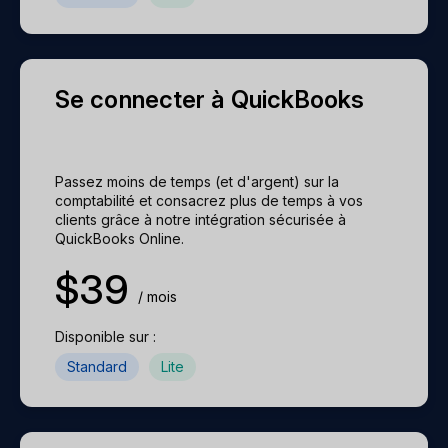
Portail client (bientôt disponible)
Suivi du poids des envois (bientôt disponible)
ⓘ
ⓘ
Emails automatisés (bientôt disponible)
ⓘ
Se connecter à QuickBooks
Notifications par SMS (bientôt disponible)
ⓘ
Passez moins de temps (et d'argent) sur la
comptabilité et consacrez plus de temps à vos
clients grâce à notre intégration sécurisée à
QuickBooks Online.
$
39
/ mois
Disponible sur :
Standard
Lite