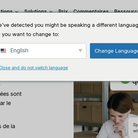
tions
Solutions
Prix
Commentaires
Ressourc
've detected you might be speaking a different languag
 you want to change to:
English
Change Languag
ine
Close and do not switch language
e
nées sont
ar le
 de la