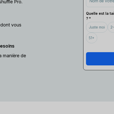
huffle Pro.
Quelle est la ta
? *
 dont vous
Juste moi
2
51+
besoins
a manière de