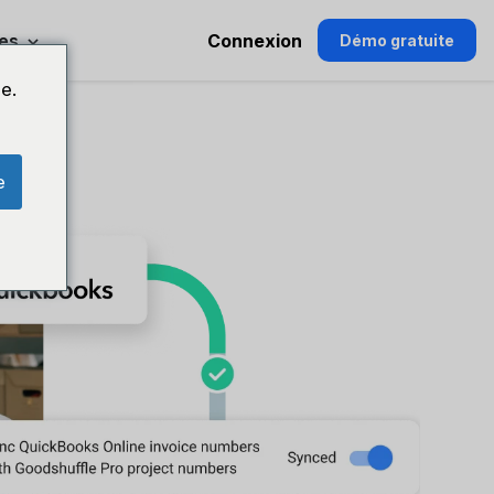
es
Connexion
Démo gratuite
e.
e