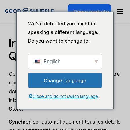
Démo gratuite
We've detected you might be
speaking a different language.
Intégration de
Do you want to change to:
QuickBooks Online
English
Consacrez moins de temps à la tenue de votre
Change Language
comptabilité et ayez l'assurance que vos
données sont sécurisées grâce à notre
Close and do not switch language
intégration certifiée par le QuickBooks App
Store.
Synchroniser automatiquement tous les détails