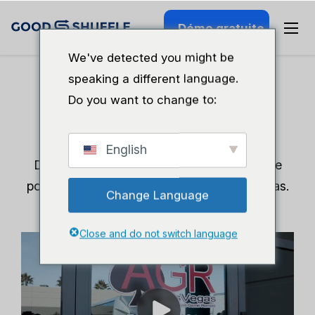
Démo gratuite
We've detected you might be
speaking a different language.
Do you want to change to:
AGR Las Vegas
English
Des traces écrites à la précision numérique
pour une société de location de jeux à Vegas.
Change Language
Close and do not switch language